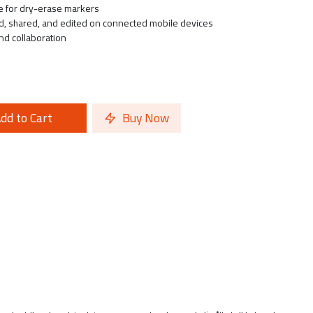
ce for dry-erase markers
, shared, and edited on connected mobile devices
nd collaboration
dd to Cart
Buy Now