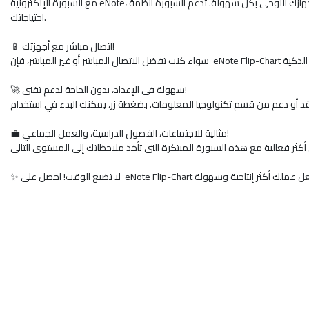
مع السبورة الإلكترونية eNote، يمكنك كتابة ملاحظاتك باستخدام قلم التحديد العادي، ومشاركتها وحفظها وتعديلها على هاتفك المحمول أو جهازك اللوحي بكل سهولة. تدعم السبورة أنظمة iOS و Android، مما يجعلها الحل الأمثل لجميع
احتياجاتك.
📱 اتصال مباشر مع أجهزتك!
🚀 سهولة في الإعداد، بدون الحاجة لدعم تقني!
💼 مثالية للاجتماعات، الفصول الدراسية، والعمل الجماعي!
✨ لا تضيع الوقت! احصل على eNote Flip-Chart ر إنتاجية وسهولة