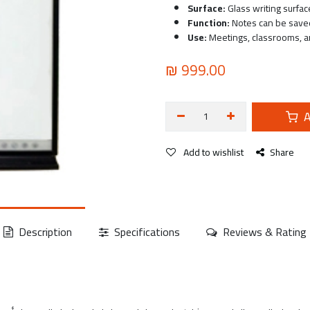
Surface:
Glass writing surfa
Function:
Notes can be saved
Use:
Meetings, classrooms, a
₪
999.00
A
Add to wishlist
Share
Description
Specifications
Reviews & Rating