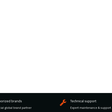
horized brands
Technical support
cial global brand partner
Expert maintenance & support