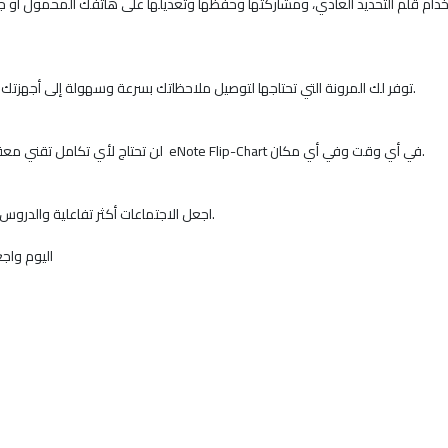
سواء كنت تفضل الاتصال المباشر أو غير المباشر، فإن eNote Flip-Chart توفر لك المرونة التي تحتاجها لتوصيل ملاحظاتك بسرعة وسهولة إلى أجهزتك الذكية.
لن تحتاج لأي تكامل تقني معقد أو دعم من قسم تكنولوجيا المعلومات. بضغطة زر، يمكنك البدء في استخدام eNote Flip-Chart في أي وقت وفي أي مكان.
اجعل الاجتماعات أكثر تفاعلية والدروس أكثر فعالية مع هذه السبورة المبتكرة التي تأخذ ملاحظاتك إلى المستوى التالي.
اليوم واجعل عملك أكث