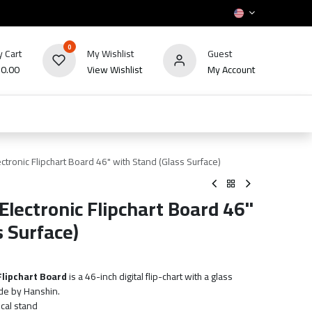
0
 Cart
My Wishlist
Guest
₪
0.00
View Wishlist
My Account
HOT
bles
TV's & Appliance
POS
Sale
tronic Flipchart Board 46" with Stand (Glass Surface)
Electronic Flipchart Board 46"
s Surface)
Flipchart Board
is a 46-inch digital flip-chart with a glass
ade by Hanshin.
cal stand