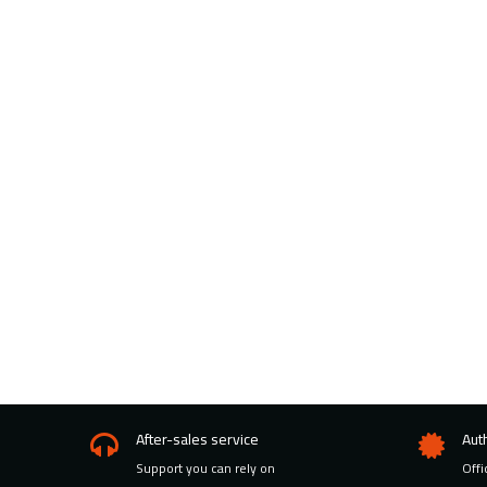
After-sales service
Aut
Support you can rely on
Offi