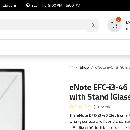
mt2x.com
|
Sat - Thu 9:00 AM - 5:00 PM
0
My
io
Computers
Mobile & Tablets
Power & Ca
Shop
eNote EFC-i3-46 Elec
eNote EFC-i3-46 
with Stand (Glas
(0 review)
The
eNote EFC-i3-46 Electronic 
writing surface and floor stand, m
Size:
46-inch board with verti